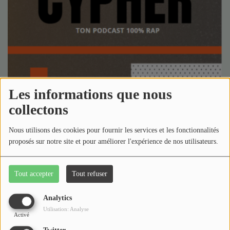
Médias
Podcasts
Photos
Participez
Les informations que nous
Dédicaces
collectons
Jeux Concours
18 septembre 2025 - 13:54
-
1523 vues
Nous utilisons des cookies pour fournir les services et les fonctionnalités
proposés sur notre site et pour améliorer l'expérience de nos utilisateurs.
Télécharger le podcast
Contact
Écouter le podcast
Tout accepter
Tout refuser
bienvenue dans Cypher ! Pour cette 2eme édition nous
partont a la découverte de trois rappeur de la nouvelle
Analytics
génération !
Utilisation: Analyse
Activé