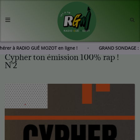
Accueil
Agenda
dhérer à RADIO GUÉ MOZOT en ligne !
GRAND SONDAGE : 
Cypher ton émission 100% rap !
Les actus de RGM
N'2
L'histoire de RGM
Radio
Emissions
Equipes