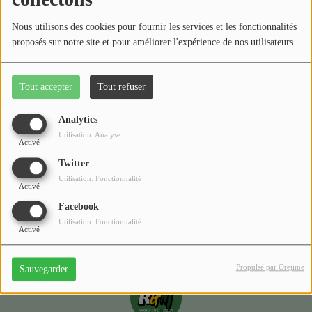
Médias
Nous utilisons des cookies pour fournir les services et les fonctionnalités
Podcasts
proposés sur notre site et pour améliorer l'expérience de nos utilisateurs.
Photos
Tout accepter
Tout refuser
Oups, vous avez
Participez
rencontré une erreur.
Analytics
Dédicaces
Utilisation: Analyse
Activé
Il semble que la page que vous recherchez n’existe plus.
Jeux Concours
Twitter
Utilisation: Fonctionnalité
Activé
Facebook
Contact
Utilisation: Fonctionnalité
Activé
Propulsé par Orejime
Sauvegarder