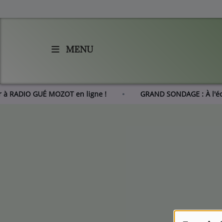
MENU
Accueil
Agenda
rer à RADIO GUÉ MOZOT en ligne !
GRAND SONDAGE : À l'
Les actus de RGM
L'histoire de RGM
Radio
Emissions
Equipes