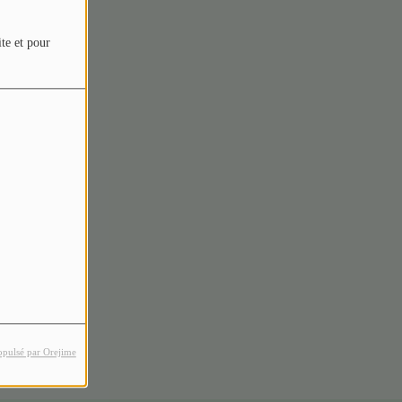
ite et pour
rreur.
opulsé par Orejime