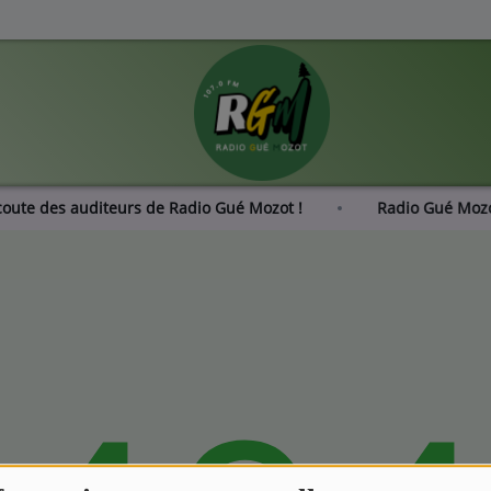
écoute des auditeurs de Radio Gué Mozot !
Radio Gué Mo