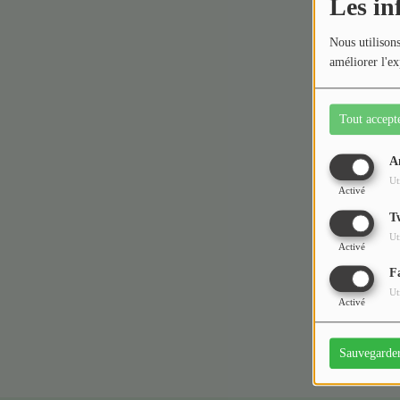
Les in
Médias
Nous utilisons
améliorer l'ex
Podcasts
Photos
Tout accept
Participez
A
Ut
Activé
Dédicaces
T
Oups,
Jeux Concours
Ut
Activé
F
Contact
Ut
Activé
Sauvegarde