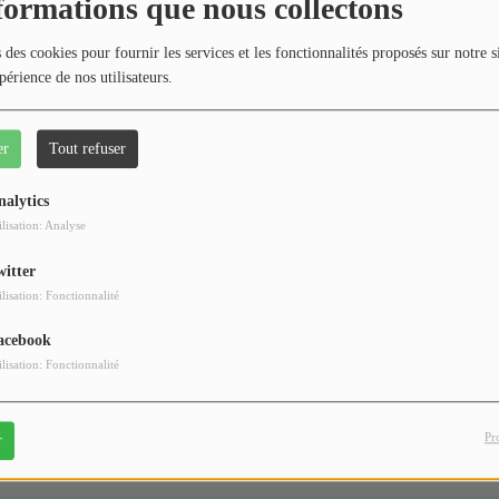
404
formations que nous collectons
 des cookies pour fournir les services et les fonctionnalités proposés sur notre s
périence de nos utilisateurs.
er
Tout refuser
nalytics
ilisation: Analyse
witter
 vous avez rencontré une e
ilisation: Fonctionnalité
Il semble que la page que vous recherchez n’existe plus.
acebook
ilisation: Fonctionnalité
Pr
r