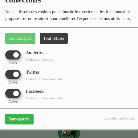
Médias
Nous utilisons des cookies pour fournir les services et les fonctionnalités
Podcasts
proposés sur notre site et pour améliorer l'expérience de nos utilisateurs.
Photos
Tout accepter
Tout refuser
Oups, vous avez
Participez
rencontré une erreur.
Analytics
Dédicaces
Utilisation: Analyse
Activé
Il semble que la page que vous recherchez n’existe plus.
Jeux Concours
Twitter
Utilisation: Fonctionnalité
Activé
Facebook
Contact
Utilisation: Fonctionnalité
Activé
Propulsé par Orejime
Sauvegarder