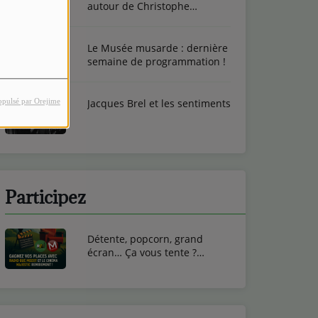
autour de Christophe
Toussaint
Le Musée musarde : dernière
semaine de programmation !
opulsé par Orejime
Jacques Brel et les sentiments
Participez
Détente, popcorn, grand
écran… Ça vous tente ?
Gagnez vos entrées ciné au
Cinéma Majestic de
Remiremont !