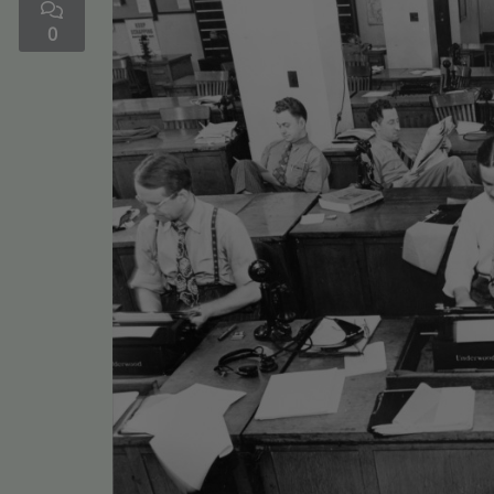
0
Médias
Podcasts
Photos
Participez
Dédicaces
Jeux Concours
Contact