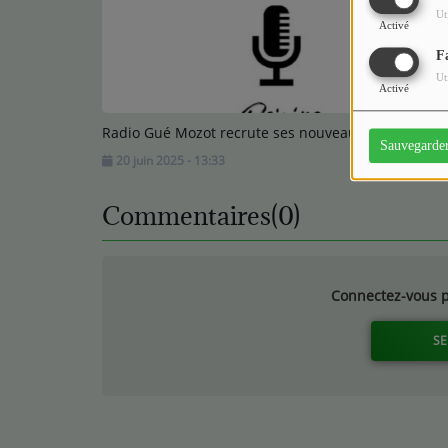
Ut
Activé
F
Ut
Activé
Radio Gué Mozot recrute ses nouveaux bénévoles !
Sauvegarde
20 juin 2025 - 13:33
Commentaires(0)
Connectez-vous p
SE