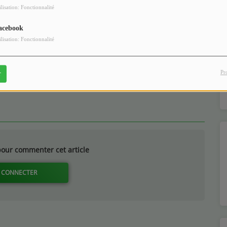
ilisation: Fonctionnalité
acebook
ilisation: Fonctionnalité
Adhérer à RADIO GUÉ MOZOT en ligne !
Pr
r
26 mai 2022 - 18:42
our commenter cet article
 CONNECTER