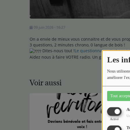
09 juin 2026 - 16:27
On a envie de mieux vous connaitre et de vous pr
3 questions, 2 minutes chrono, 0 langue de bois !
Dites-nous tout !
Le questionnaire c'est par ici
Aidez nous à faire VOTRE radio. Un grand merci pour
Les in
Nous utilisons
améliorer l'ex
Voir aussi
Tout accept
A
Ut
Activé
T