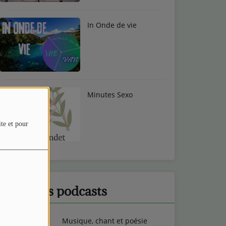
In Onde de vie
Minutes Sexo
ite et pour
Derniers podcasts
Musique, chant et poésie