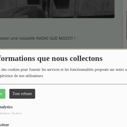
oposer une nouvelle RADIO GUE MOZOT !
 !
 votre fidélité !
formations que nous collectons
 des cookies pour fournir les services et les fonctionnalités proposés sur notre s
périence de nos utilisateurs.
er
Tout refuser
nalytics
ilisation: Analyse
witter