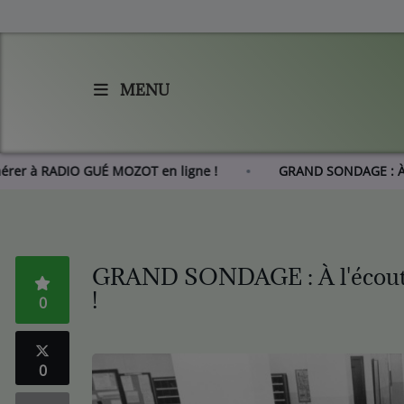
MENU
Accueil
Agenda
Adhérer à RADIO GUÉ MOZOT en ligne !
GRAND SONDAGE
Les actus de RGM
L'histoire de RGM
GRAND SONDAGE : À l'écoute
!
0
Radio
Emissions
0
Equipes