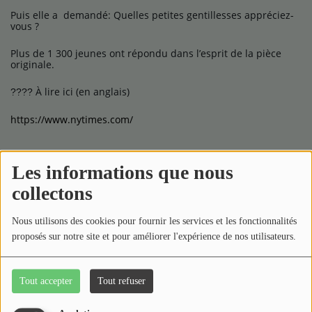
Puis elle a
demandé: Quelles petites gentillesses appréciez-
vous ?
Plus de 1 300 jeunes ont répondu dans l’esprit de la pièce
originale.
À lire ici (en anglais)
????
https://www.nytimes.com/
Les informations que nous
collectons
Nous utilisons des cookies pour fournir les services et les fonctionnalités
proposés sur notre site et pour améliorer l'expérience de nos utilisateurs.
Tout accepter
Tout refuser