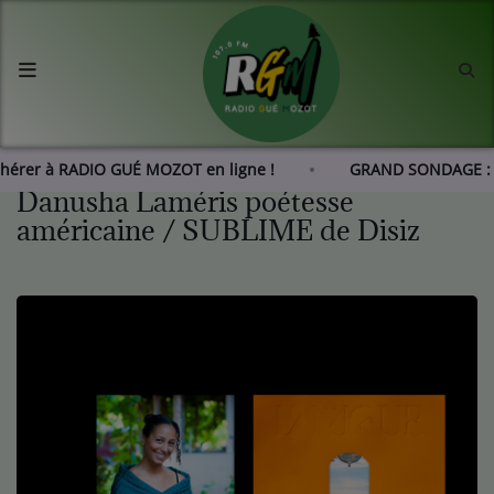
Accueil
Agenda
Adhérer à RADIO GUÉ MOZOT en ligne !
GRAND SONDAGE : 
Danusha Laméris poétesse
Les actus de RGM
américaine / SUBLIME de Disiz
L'histoire de RGM
Radio
Emissions
Equipes