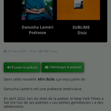
Médias
Podcasts
Photos
Participez
Dédicaces
09 mars 2023 - 18:02
-
4087 vues
Jeux Concours
Télécharger le podcast
Écouter le podcast
Contact
Dans cette nouvelle
Mini Bulle
, Lya vous parle de :
Danusha Laméris est une poétesse américaine.
En avril 2022, lors du mois de la poésie, le New York Times a
fait lire l'un de ses poèmes « Les petites gentillesses » à des
adolescents.