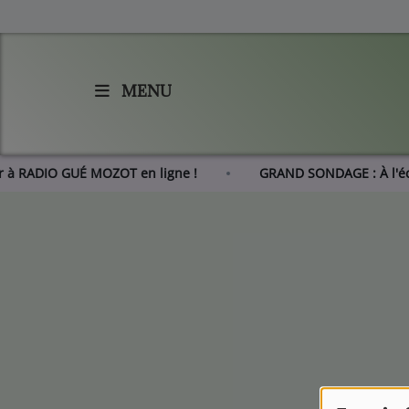
MENU
Accueil
Agenda
er à RADIO GUÉ MOZOT en ligne !
GRAND SONDAGE : À l'é
Les actus de RGM
L'histoire de RGM
Radio
Emissions
Equipes