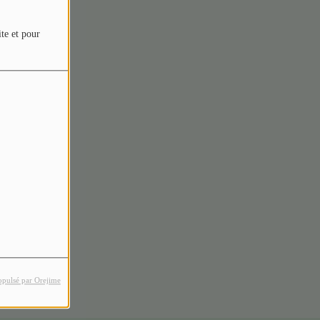
ite et pour
rreur.
opulsé par Orejime