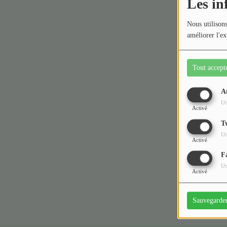
Les in
Médias
Nous utilisons
améliorer l'ex
Podcasts
Photos
Tout accept
Participez
A
Ut
Activé
Dédicaces
T
Oups,
Jeux Concours
Ut
Activé
F
Contact
Ut
Activé
Sauvegarde