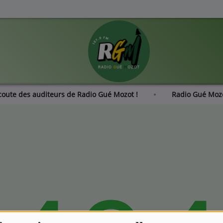
coute des auditeurs de Radio Gué Mozot !
Radio Gué Mo