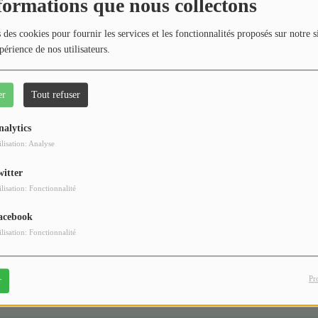
404
formations que nous collectons
 des cookies pour fournir les services et les fonctionnalités proposés sur notre s
périence de nos utilisateurs.
er
Tout refuser
nalytics
ilisation: Analyse
witter
 vous avez rencontré une e
ilisation: Fonctionnalité
Il semble que la page que vous recherchez n’existe plus.
acebook
ilisation: Fonctionnalité
Pr
r