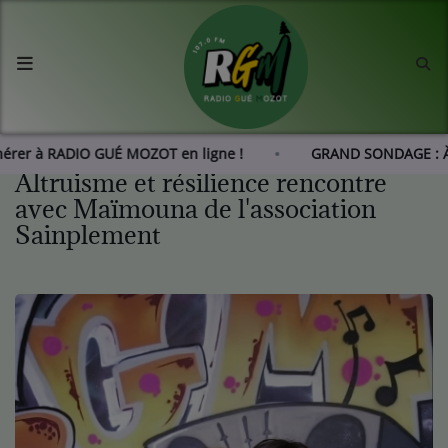
Accueil
Agenda
dhérer à RADIO GUÉ MOZOT en ligne !
GRAND SONDAGE : 
Altruisme et résilience rencontre
Les actus de RGM
avec Maïmouna de l'association
Sainplement
L'histoire de RGM
Radio
Emissions
Equipes