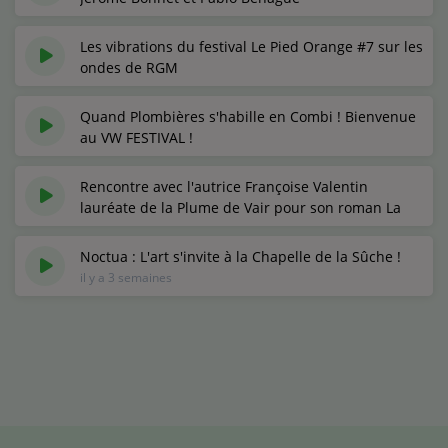
il y a 1 mois
Les vibrations du festival Le Pied Orange #7 sur les
ondes de RGM
il y a 1 mois
Quand Plombières s'habille en Combi ! Bienvenue
au VW FESTIVAL !
il y a 1 mois
Rencontre avec l'autrice Françoise Valentin
lauréate de la Plume de Vair pour son roman La
petite maisson bleue
il y a 4 semaines
Noctua : L'art s'invite à la Chapelle de la Sûche !
il y a 3 semaines