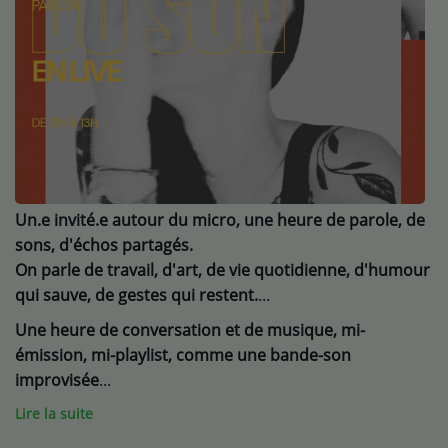
Médias
Podcasts
Photos
Participez
Dédicaces
Un.e invité.e autour du micro, une heure de parole, de
Jeux Concours
sons, d'échos partagés.
On parle de travail, d'art, de vie quotidienne, d'humour
qui sauve,
de gestes qui restent.
Contact
Une heure de conversation et de musique, mi-
émission, mi-playlist, comme une bande-son
improvisée
Lire la suite