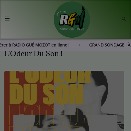
Accueil
Agenda
hérer à RADIO GUÉ MOZOT en ligne !
GRAND SONDAGE : À
L'Odeur Du Son !
Les actus de RGM
L'histoire de RGM
Radio
Emissions
Equipes