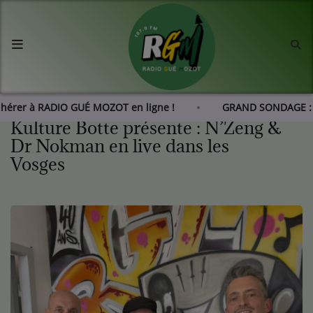
Accueil
Agenda
Adhérer à RADIO GUÉ MOZOT en ligne !
GRAND SONDAGE :
Kulture Botte présente : N’Zeng &
Les actus de RGM
Dr Nokman en live dans les
Vosges
L'histoire de RGM
Radio
Emissions
Equipes