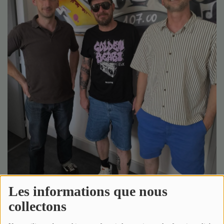
Médias
Podcasts
Photos
Participez
Dédicaces
Jeux Concours
Contact
Les informations que nous
collectons
05 juillet 2025 - 11:26
-
2751 vues