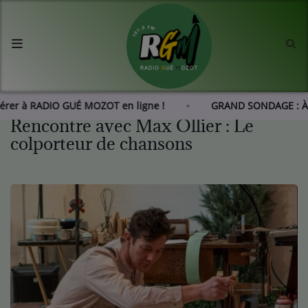
Accueil
Agenda
dhérer à RADIO GUÉ MOZOT en ligne !
GRAND SONDAGE : À
Rencontre avec Max Ollier : Le
Les actus de RGM
colporteur de chansons
L'histoire de RGM
Radio
Emissions
Equipes