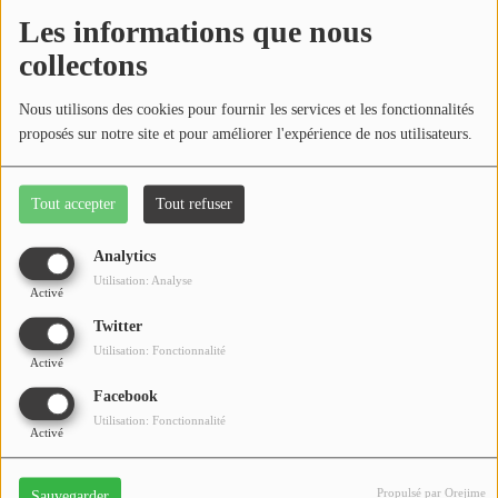
Médias
Les informations que nous
Podcasts
collectons
Photos
Nous utilisons des cookies pour fournir les services et les fonctionnalités
proposés sur notre site et pour améliorer l'expérience de nos utilisateurs.
Participez
Tout accepter
Tout refuser
Dédicaces
Analytics
Jeux Concours
Bougez vous ! Cronique dédié au sport et à ses
Utilisation: Analyse
Activé
bienfaits.
Twitter
Contact
Par Cédric de Vosegus.
Utilisation: Fonctionnalité
Activé
Facebook
Utilisation: Fonctionnalité
Activé
Propulsé par Orejime
Sauvegarder