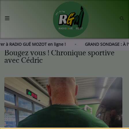
Accueil
Agenda
rer à RADIO GUÉ MOZOT en ligne !
GRAND SONDAGE : À l
Bougez vous ! Chronique sportive
Les actus de RGM
avec Cédric
L'histoire de RGM
Radio
Emissions
Equipes