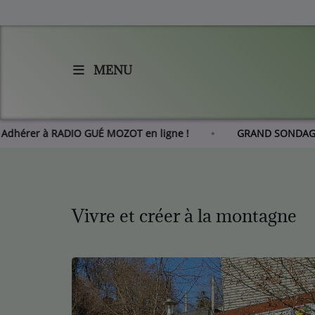
MENU
Accueil
Agenda
Adhérer à RADIO GUÉ MOZOT en ligne !
GRAND S
Les actus de RGM
L'histoire de RGM
Vivre et créer à la montagne
Radio
Emissions
Equipes