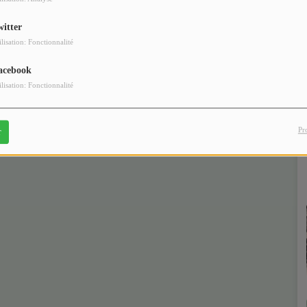
witter
ilisation: Fonctionnalité
acebook
ilisation: Fonctionnalité
Pr
r