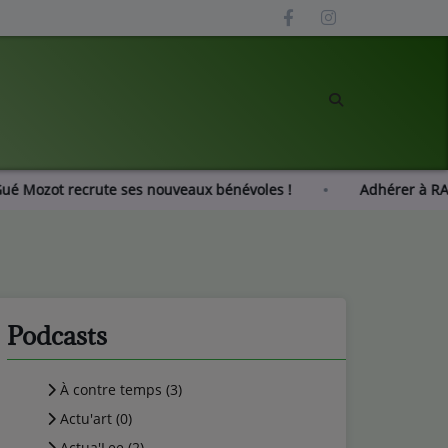
Radio Gué Mozot recrute ses nouveaux bénévoles !
Adhé
Podcasts
À contre temps (3)
Actu'art (0)
Actua'Lee (2)