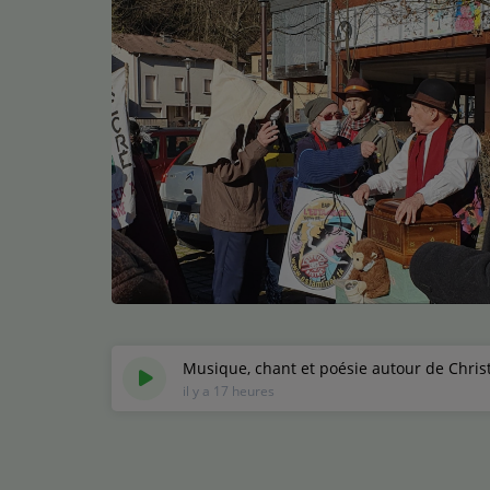
Médias
Podcasts
Photos
Participez
Dédicaces
Jeux Concours
Contact
Musique, chant et poésie autour de Chris
il y a 17 heures