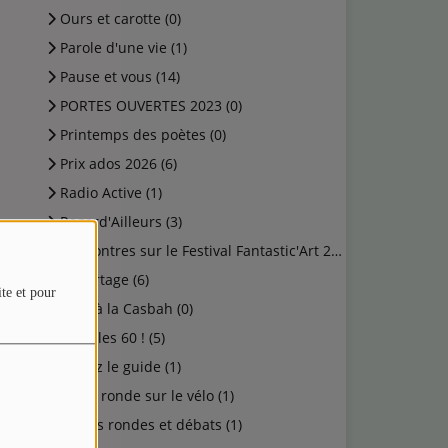
Ours et carotte (0)
Parole d'une vie (1)
Pause et vous (14)
PORTES OUVERTES 2023 (0)
Printemps des poètes (0)
Prix ados 2026 (6)
Radio Active (1)
Regard'Ailleurs (3)
Rencontres sur le Festival Fantastic'Art 2023 (0)
Reportage (6)
ite et pour
Rock à la Casbah (0)
Salut les 60 ! (5)
Suivez le guide (1)
Table ronde sur le vélo (1)
Tables rondes et débats (1)