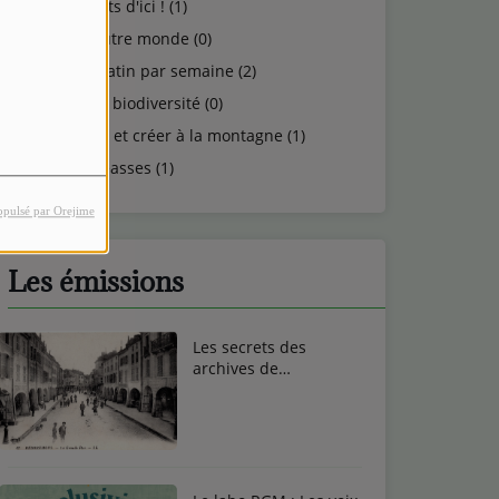
Talents d'ici ! (1)
Un autre monde (0)
Un matin par semaine (2)
Vie et biodiversité (0)
Vivre et créer à la montagne (1)
Vosgeasses (1)
opulsé par Orejime
Les émissions
Les secrets des
archives de
Remiremont