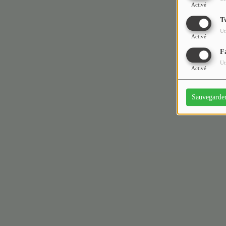
Activé
T
Ut
Activé
F
Ut
Activé
Sauvegarde