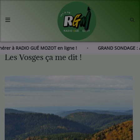
Accueil
Agenda
dhérer à RADIO GUÉ MOZOT en ligne !
GRAND SONDAGE : 
Les Vosges ça me dit !
Les actus de RGM
L'histoire de RGM
Radio
Emissions
Equipes