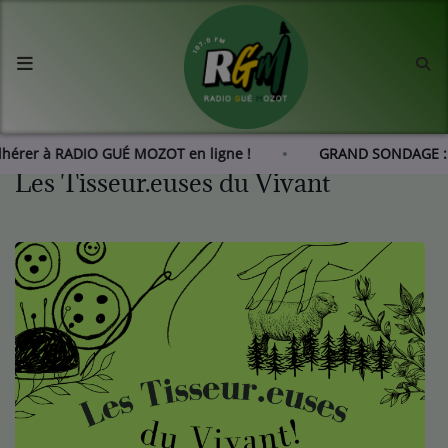
Accueil
Agenda
Adhérer à RADIO GUÉ MOZOT en ligne !
GRAND SONDAGE : 
Les Tisseur.euses du Vivant
Les actus de RGM
L'histoire de RGM
Radio
Emissions
Equipes