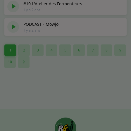
#10 L'Atelier des Fermenteurs
il y a 2 ans
PODCAST - Mowjo
il y a 2 ans
1
2
3
4
5
6
7
8
9
10