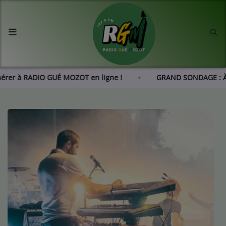
Accueil
Agenda
dhérer à RADIO GUÉ MOZOT en ligne !
GRAND SONDAGE : À
Les actus de RGM
L'histoire de RGM
Radio
Emissions
Equipes