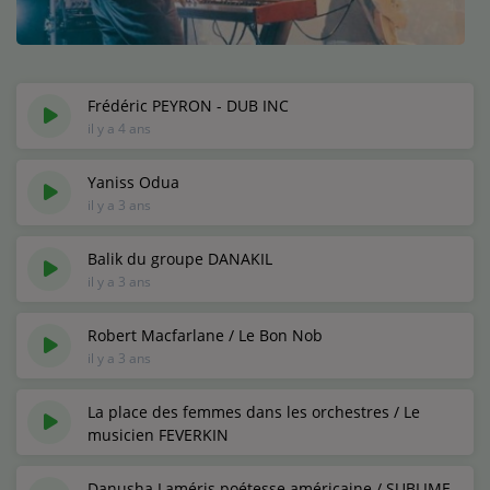
Médias
Podcasts
Photos
Frédéric PEYRON - DUB INC
il y a 4 ans
Participez
Yaniss Odua
il y a 3 ans
Dédicaces
Jeux Concours
Balik du groupe DANAKIL
il y a 3 ans
Contact
Robert Macfarlane / Le Bon Nob
il y a 3 ans
La place des femmes dans les orchestres / Le
musicien FEVERKIN
il y a 3 ans
Danusha Laméris poétesse américaine / SUBLIME